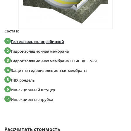
Состав:
1
Геотекстиль иглопробивной
2
Гидроизоляционная мембрана
3
Гидроизоляционная мембрана LOGICBASE V-SL
4
Защитно-гидроизоляционная мембрана
5
ПВХ рондель
6
Инъекционный штуцер
7
Инъекционные трубки
Рассчитать стоимость