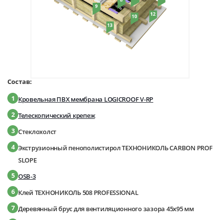
Состав:
1
Кровельная ПВХ мембрана LOGICROOF V-RP
2
Телескопический крепеж
3
Стеклохолст
4
Экструзионный пенополистирол ТЕХНОНИКОЛЬ CARBON PROF
SLOPE
5
OSB-3
6
Клей ТЕХНОНИКОЛЬ 508 PROFESSIONAL
7
Деревянный брус для вентиляционного зазора 45х95 мм