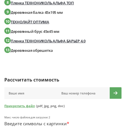
8
Пленка ТЕХНОНИКОЛЬ АЛЬФА ТОП
9
Деревянная балка 45х195 мм
10
ТЕХНОЛАЙТ ОПТИМА
11
Деревянный брус 45х45 мм
12
Пленка ТЕХНОНИКОЛЬ АЛЬФА БАРЬЕР 4.0
13
Деревянная обрешетка
Рассчитать стоимость
Прикрепить файл
(pdf, jpg, png, doc)
Макс. число файлов для загрузки: 2
Введите символы с картинки
*