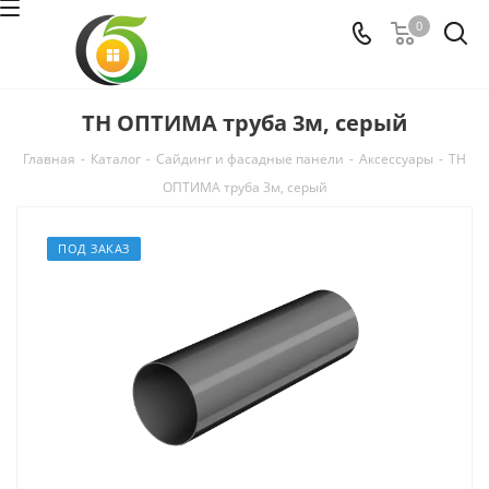
0
ТН ОПТИМА труба 3м, серый
Главная
-
Каталог
-
Сайдинг и фасадные панели
-
Аксессуары
-
ТН
ОПТИМА труба 3м, серый
ПОД ЗАКАЗ