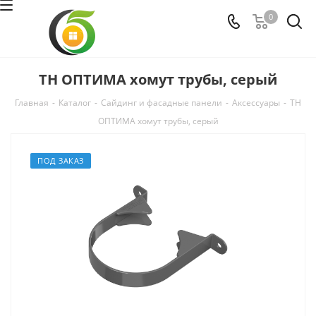
0
ТН ОПТИМА хомут трубы, серый
Главная
-
Каталог
-
Сайдинг и фасадные панели
-
Аксессуары
-
ТН
ОПТИМА хомут трубы, серый
ПОД ЗАКАЗ