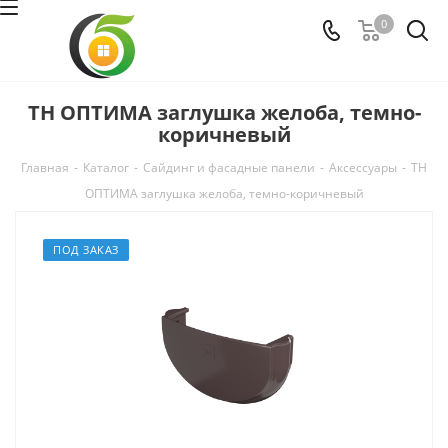
0
ТН ОПТИМА заглушка желоба, темно-
коричневый
Главная
-
Каталог
-
Сайдинг и фасадные панели
-
Аксессуары
-
ТН
ОПТИМА заглушка желоба, темно-коричневый
ПОД ЗАКАЗ